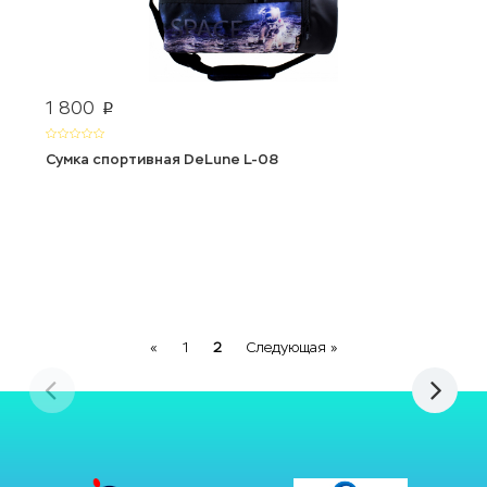
1 800
p
Сумка спортивная DeLune L-08
Previous
Next
«
1
2
Следующая »