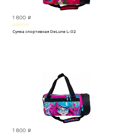
1 800
p
Сумка спортивная DeLune L-02
1 800
p