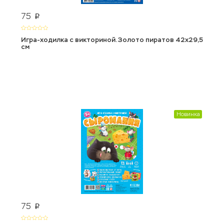
75
p
Игра-ходилка с викториной. Золото пиратов 42x29,5
см
Новинка
75
p