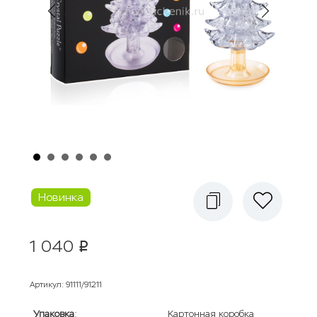
Новинка
1 040
p
Артикул
:
91111/91211
Упаковка
:
Картонная коробка