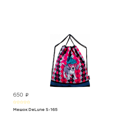
650
p
Мешок DeLune S-165