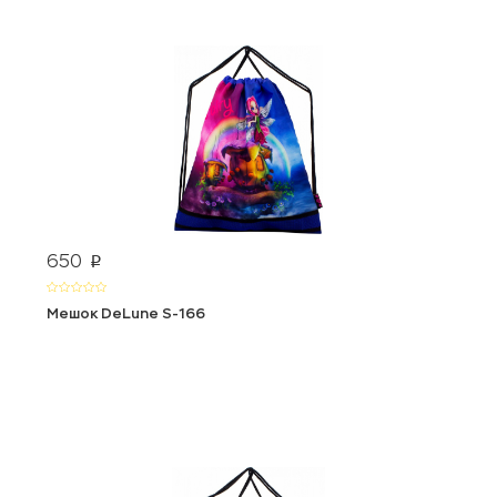
650
p
Мешок DeLune S-166