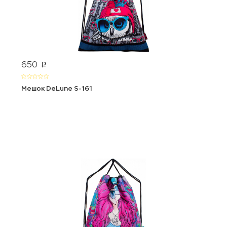
650
p
Мешок DeLune S-161