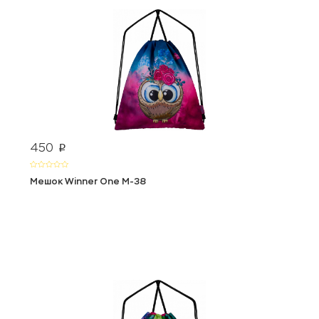
450
p
Мешок Winner One М-38