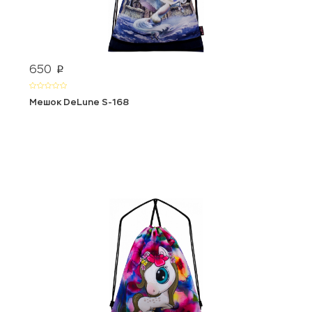
650
p
Мешок DeLune S-168