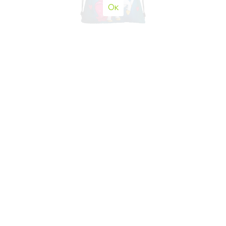
Ок
450
p
Мешок Winner One М-40