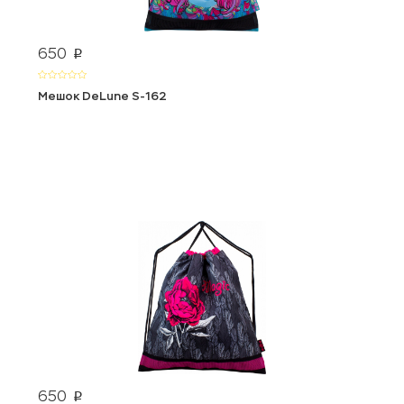
650
p
Мешок DeLune S-162
650
p