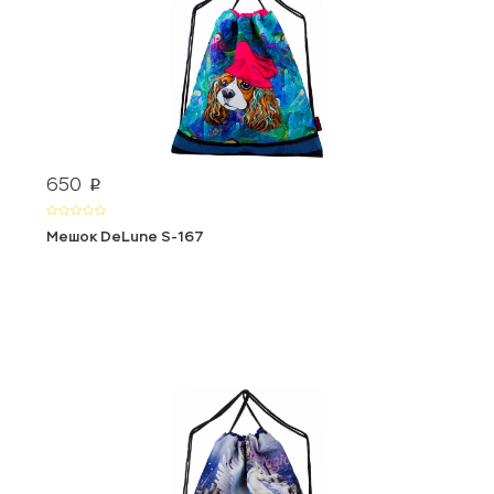
650
p
Мешок DeLune S-167