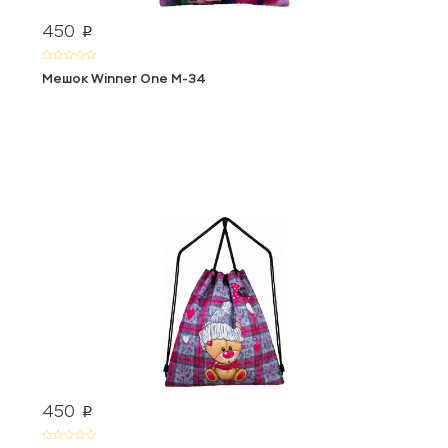
450
p
Мешок Winner One М-34
450
p