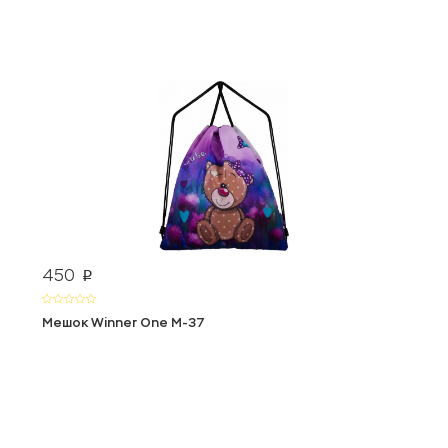
450
p
Мешок Winner One М-37